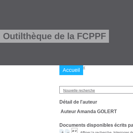
Outilthèque de la FCPPF
Nous trouver
Accueil
Nouvelle recherche
Détail de l'auteur
Auteur Amanda GOLERT
Documents disponibles écrits par
Affiner la recherche
Interroger 