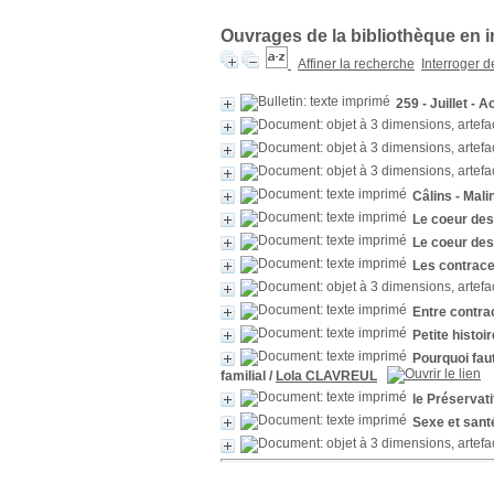
Ouvrages de la bibliothèque en i
Affiner la recherche
Interroger 
259 - Juillet - 
Câlins - Mali
Le coeur des
Le coeur des 
Les contrace
Entre contra
Petite histoi
Pourquoi faut
familial
/
Lola CLAVREUL
le Préservati
Sexe et sant