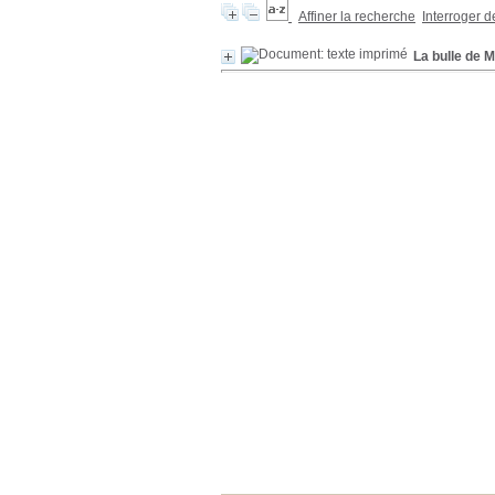
Affiner la recherche
Interroger 
La bulle de M